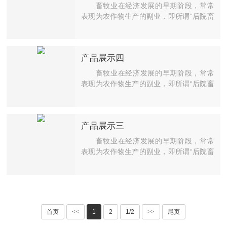
畜牧业在经济发展的早期阶段，常常
表现为农作物生产的副业，即所谓“后院畜
牧业”。随着经济的发展，逐渐的在某些部
门发展成为相对独立的产业。例如：蛋鸡
业、肉鸡业、奶牛···
产品展示四
畜牧业在经济发展的早期阶段，常常
表现为农作物生产的副业，即所谓“后院畜
牧业”。随着经济的发展，逐渐的在某些部
门发展成为相对独立的产业。例如：蛋鸡
业、肉鸡业、奶牛···
产品展示三
畜牧业在经济发展的早期阶段，常常
表现为农作物生产的副业，即所谓“后院畜
牧业”。随着经济的发展，逐渐的在某些部
门发展成为相对独立的产业。例如：蛋鸡
业、肉鸡业、奶牛···
首页
<<
1
2
1/2
>>
尾页