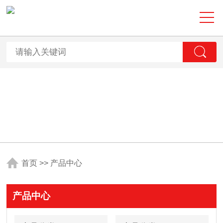
首页
>>
产品中心
产品中心